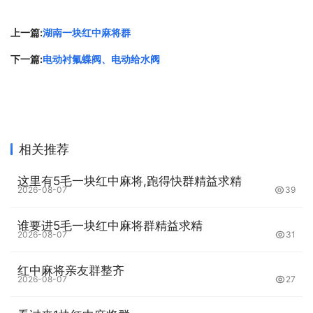
杠，算法会比明杠更高，不会让其他玩家知道你的手牌情
况；明杠则适用于想要扩大自己和对手的差距的情况。比
上一篇:
湖南一块红中麻将群
如，当你的手牌中已经有了自己的刻子，而对手的手牌中还
下一篇:
电动衬氟蝶阀、电动给水阀
有一张相同的牌时，你可以选择明杠这张牌，从而扩大自己
的胡牌范围，并让对手的手牌更加不稳定。
第四、主动出牌稳住局面
相关推荐
在麻将游戏中，局面的变化是非常快速的，一张牌的选择错
漏，就可能扭转整个局面。因此，在打牌的时候，需要时刻
这里有5毛一块红中麻将,跑得快群精益求精
2026-08-07
39
紧握局势，做出正确的决策。有时候，你需要主动出牌来稳
住局面，比如选择一张比较平稳的牌打出，避免打出一张打
谁要进5毛一块红中麻将群精益求精
2026-08-07
31
穿可能会让整个局面大重构。同时,要加强和队友之间的沟
通，互相协调和配合，达成共同的目标。
红中麻将亲友群整齐
2026-08-07
27
第五、保持冷静，不轻易放弃