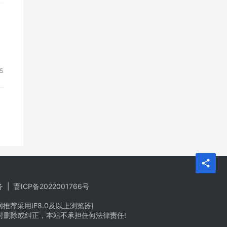
5
务
|
晋ICP备2022001766号
荐采用IE8.0及以上浏览器]
时删除或纠正，本站不承担任何法律责任!