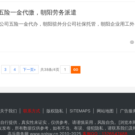
五险一金代缴，朝阳劳务派遣
公司五险一金代办，朝阳驻外分公司社保托管，朝阳企业用工外
…
3
4
下一页»
共38条/4页
关于我们
|
联系方式
|
版权隐私
|
SITEMAPS
|
网站地图
|
广告服
自行提供，真实性未证实，仅供参考。请谨慎采用，风险自负。[浏览本网推
友发布，所有数据仅供参考，如有不当、有误、侵犯隐私，请联系我们及
高乐商务网
www.gglsw.cn
2010-2025
客服QQ：1326547488