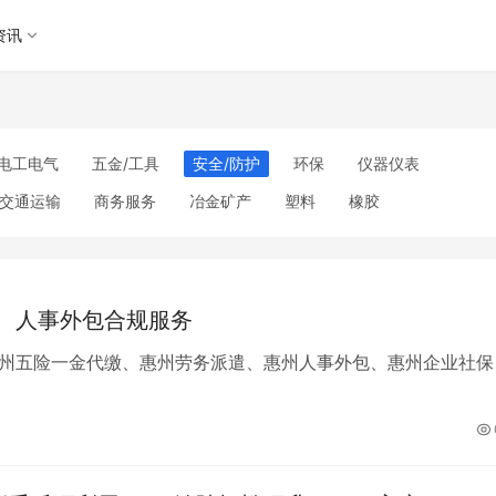
资讯
电工电气
五金/工具
安全/防护
环保
仪器仪表
交通运输
商务服务
冶金矿产
塑料
橡胶
理
包装/印刷
汽摩及配件
日用百货
能源
加工
美妆日化
运动户外
服装
传媒/广电
工艺品/礼品
其他未分类
、人事外包合规服务
州五险一金代缴、惠州劳务派遣、惠州人事外包、惠州企业社保