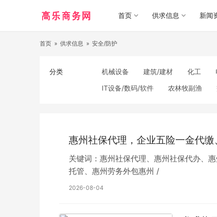
首页
供求信息
新闻
首页
»
供求信息
»
安全/防护
分类
机械设备
建筑/建材
化工
IT设备/数码/软件
农林牧副渔
食品饮料
电子元器件
医疗/护
照明
通信产品
家用电器
纺织/皮革
办公/文教
纸业
惠州社保代理，企业五险一金代缴
关键词：惠州社保代理、惠州社保代办、惠
托管、惠州劳务外包惠州 /
2026-08-04