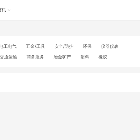
资讯
电工电气
五金/工具
安全/防护
环保
仪器仪表
交通运输
商务服务
冶金矿产
塑料
橡胶
理
包装/印刷
汽摩及配件
日用百货
能源
加工
美妆日化
运动户外
服装
传媒/广电
工艺品/礼品
其他未分类