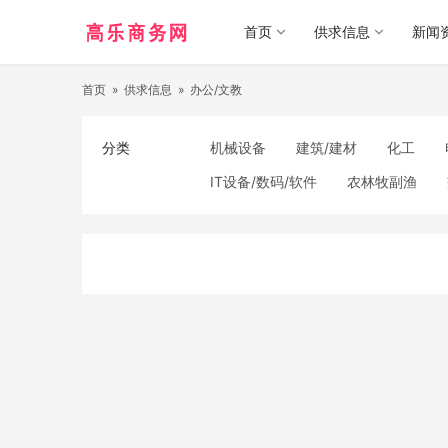
首页
供求信息
新闻
首页
»
供求信息
»
办公/文教
分类
机械设备
建筑/建材
化工
IT设备/数码/软件
农林牧副渔
食品饮料
电子元器件
医疗/护
照明
通信产品
家用电器
纺织/皮革
办公/文教
纸业