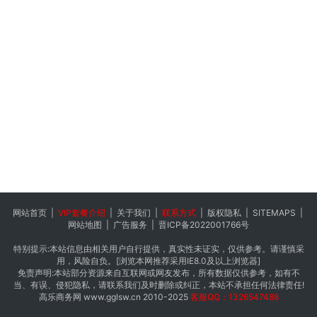
网站首页
|
VIP套餐介绍
|
关于我们
|
联系方式
|
版权隐私
|
SITEMAPS
|
网站地图
|
广告服务
|
晋ICP备2022001766号
特别提示:本站信息由相关用户自行提供，真实性未证实，仅供参考。请谨慎采
用，风险自负。[浏览本网推荐采用IE8.0及以上浏览器]
免责声明:本站部分资源来自互联网或网友发布，所有数据仅供参考，如有不
当、有误、侵犯隐私，请联系我们及时删除或纠正，本站不承担任何法律责任!
高乐商务网
www.gglsw.cn
2010-2025
客服QQ：1326547488