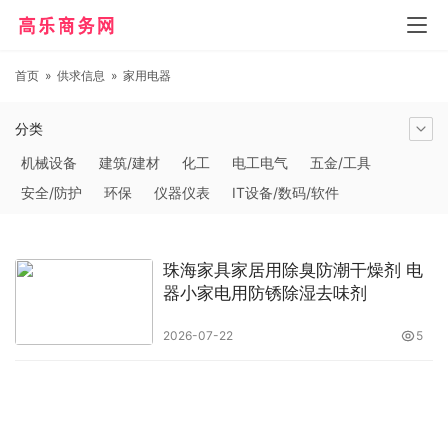
首页
»
供求信息
»
家用电器
分类
机械设备
建筑/建材
化工
电工电气
五金/工具
安全/防护
环保
仪器仪表
IT设备/数码/软件
农林牧副渔
交通运输
商务服务
冶金矿产
塑料
橡胶
食品饮料
电子元器件
医疗/护理
包装/印刷
珠海家具家居用除臭防潮干燥剂 电
汽摩及配件
日用百货
能源
加工
照明
通信产品
器小家电用防锈除湿去味剂
家用电器
美妆日化
运动户外
服装
传媒/广电
2026-07-22
5
工艺品/礼品
纺织/皮革
办公/文教
纸业
其他未分类