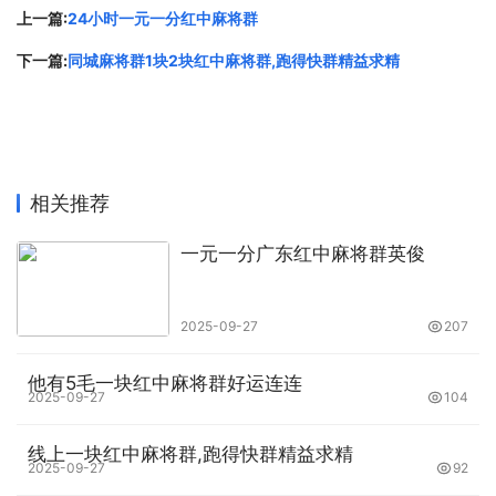
暗杠和明杠都是麻将中非常重要的策略，但适合的情况略有
上一篇:
24小时一元一分红中麻将群
不同。暗杠适用于手中已有三张相同的牌，这时可以选择暗
下一篇:
同城麻将群1块2块红中麻将群,跑得快群精益求精
杠，算法会比明杠更高，不会让其他玩家知道你的手牌情
况；明杠则适用于想要扩大自己和对手的差距的情况。比
如，当你的手牌中已经有了自己的刻子，而对手的手牌中还
有一张相同的牌时，你可以选择明杠这张牌，从而扩大自己
的胡牌范围，并让对手的手牌更加不稳定。
相关推荐
第四、主动出牌稳住局面
一元一分广东红中麻将群英俊
在麻将游戏中，局面的变化是非常快速的，一张牌的选择错
漏，就可能扭转整个局面。因此，在打牌的时候，需要时刻
2025-09-27
207
紧握局势，做出正确的决策。有时候，你需要主动出牌来稳
他有5毛一块红中麻将群好运连连
住局面，比如选择一张比较平稳的牌打出，避免打出一张打
2025-09-27
104
穿可能会让整个局面大重构。同时,要加强和队友之间的沟
通，互相协调和配合，达成共同的目标。
线上一块红中麻将群,跑得快群精益求精
2025-09-27
92