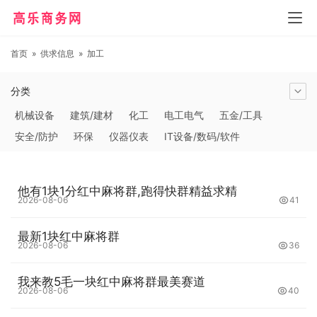
首页
»
供求信息
»
加工
分类
机械设备
建筑/建材
化工
电工电气
五金/工具
安全/防护
环保
仪器仪表
IT设备/数码/软件
农林牧副渔
交通运输
商务服务
冶金矿产
塑料
橡胶
食品饮料
电子元器件
医疗/护理
包装/印刷
他有1块1分红中麻将群,跑得快群精益求精
汽摩及配件
日用百货
能源
加工
照明
通信产品
2026-08-06
41
家用电器
美妆日化
运动户外
服装
传媒/广电
最新1块红中麻将群
工艺品/礼品
纺织/皮革
办公/文教
纸业
其他未分类
2026-08-06
36
我来教5毛一块红中麻将群最美赛道
2026-08-06
40