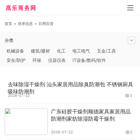
首页
»
供求信息
»
日用百货
分类
机械设备
建筑/建材
化工
电工电气
五金/工具
安全/防护
环保
仪器仪表
IT设备/数码/软件
农林牧副渔
交通运输
商务服务
冶金矿产
塑料
橡胶
食品饮料
电子元器件
医疗/护理
包装/印刷
去味除湿干燥剂 汕头家居用品除臭防潮包 不锈钢厨具
汽摩及配件
日用百货
能源
加工
照明
通信产品
吸味防潮剂
2026-07-22
3
家用电器
美妆日化
运动户外
服装
传媒/广电
工艺品/礼品
纺织/皮革
办公/文教
纸业
其他未分类
广东硅胶干燥剂顺德家具家居用品
防潮剂家纺除湿防霉干燥剂
2026-07-22
2