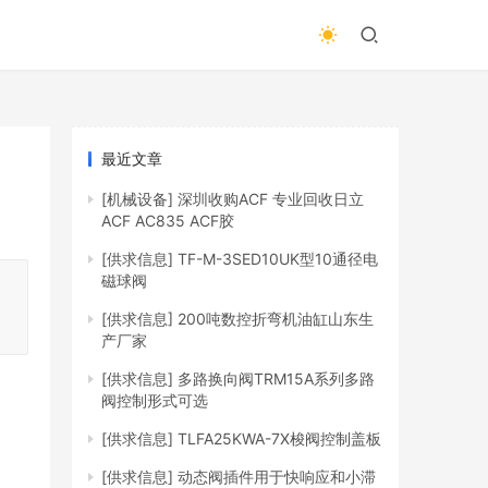
最近文章
[机械设备]
深圳收购ACF 专业回收日立
ACF AC835 ACF胶
[供求信息]
TF-M-3SED10UK型10通径电
磁球阀
[供求信息]
200吨数控折弯机油缸山东生
产厂家
[供求信息]
多路换向阀TRM15A系列多路
阀控制形式可选
[供求信息]
TLFA25KWA-7X梭阀控制盖板
[供求信息]
动态阀插件用于快响应和小滞