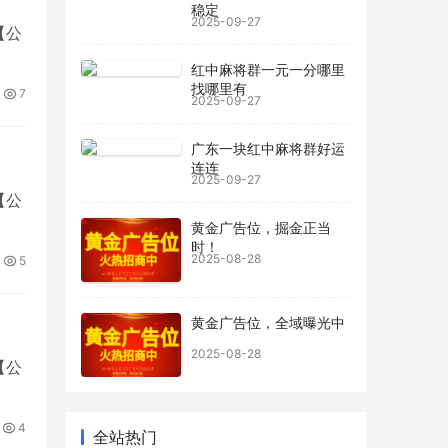
稳定
2025-09-27
【公
红中麻将群一元一分哪里
找哪里有
7
2025-09-27
广东一块红中麻将群好运
连连
2025-09-27
【公
黄金广告位，掘金正当
时！
2025-08-28
5
黄金广告位，全域曝光中
2025-08-28
【公
4
家居灯具干燥剂 吊灯壁灯室内照明设备
全站热门