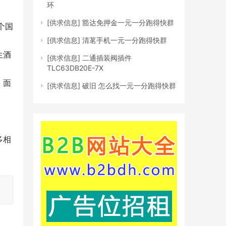
环
[供求信息]
豁达免押金一元一分跑得快群
个国
[供求信息]
清茗手机一元一分跑得快群
生酒
[供求信息]
二通插装阀插件
TLC63DB20E-7X
、面
[供求信息]
破旧 怎么找一元一分跑得快群
多相