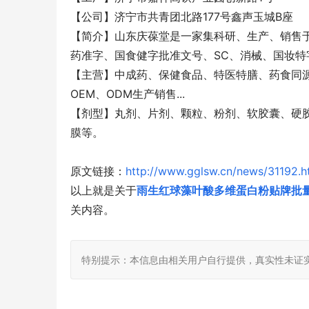
【公司】济宁市共青团北路177号鑫声玉城B座
【简介】山东庆葆堂是一家集科研、生产、销售
药准字、国食健字批准文号、SC、消械、国妆特
【主营】中成药、保健食品、特医特膳、药食同
OEM、ODM生产销售...
【剂型】丸剂、片剂、颗粒、粉剂、软胶囊、硬
膜等。
原文链接：
http://www.gglsw.cn/news/31192.h
以上就是关于
雨生红球藻叶酸多维蛋白粉贴牌批
关内容。
特别提示：本信息由相关用户自行提供，真实性未证