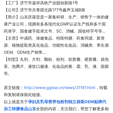
【工厂】济宁市嘉祥高铁产业园创新路1号
【公司】济宁市共青团北路177号鑫声玉城B座
【简介】山东庆葆堂是一家集科研、生产、销售于一体的健
康产业公司，现拥有多条现代化GMP认证生产线和多个国
药准字、国食健字批准文号、SC、消械、国妆特字号等…
【主营】中成药、保健食品、特医特膳、药食同源、新资
源、植物提取类及化妆品、功能性化妆品、消械类、养生酒
OEM、ODM生产销售...
【剂型】丸剂、片剂、颗粒、粉剂、软胶囊、硬胶囊、袋泡
茶、泡腾片、液饮口服液、化妆品的膏、霜、乳、液、面膜
等。
原文链接：
http://www.gglsw.cn/news/31191.html
，转载
和复制请保留此链接。
以上就是关于
孕妇及乳母营养包粉剂独立袋装OEM贴牌代
加工特膳食品山东
全部的内容，关注我们，带您了解更多相