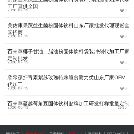
工厂直供全国
2026-07-15
5
美佑康果蔬益生菌粉固体饮料山东厂家批发代理现货全
国招商
2026-07-15
8
百未草椰子甘油二脂油粉固体饮料袋装冲剂代加工厂家
定制批发
2026-07-15
5
欣希葆虾青素紫苏玫瑰特殊膳食耐力类山东厂家OEM
代加工
2026-07-15
6
百未草蔓越莓角豆固体饮料贴牌加工研发打样批量定制
2026-06-13
35
网站首页
|
VIP套餐介绍
|
关于我们
|
联系方式
|
版权隐私
|
SITEMAPS
|