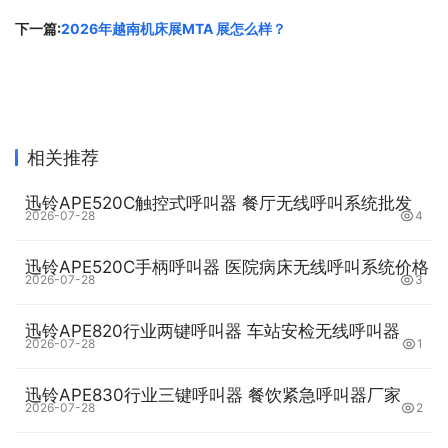
下一篇:
2026年越南机床展MTA 展怎么样？
3. 制作
递增流水号条码
点击软件左侧的“绘制一维条
码”按钮，在白色画布上绘制一个条形码，双击绘制的条形
码，在图形属性-数据源中点击数据对象下面的“编辑”按
钮，在打开的窗口中选择“数据库导入”数据类型，连接就是
上面导入的TXT文本，字段选择“字段1”。
相关推荐
迅铃APE520C触控式呼叫器 餐厅无线呼叫系统批发
2026-07-28
4
迅铃APE520C手柄呼叫器 医院病床无线呼叫系统价格
2026-07-28
3
迅铃APE820行业两键呼叫器 车站安检无线呼叫器
2026-07-28
1
迅铃APE830行业三键呼叫器 餐饮紧急呼叫器厂家
2026-07-28
2