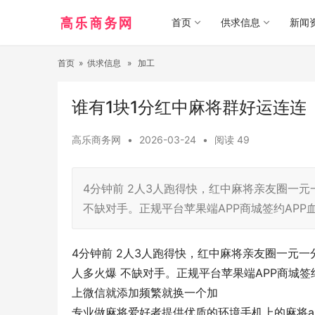
首页
供求信息
新闻
首页
»
供求信息
»
加工
谁有1块1分红中麻将群好运连连
高乐商务网
•
2026-03-24
•
阅读
49
4分钟前 2人3人跑得快，红中麻将亲友圈一
不缺对手。正规平台苹果端APP商城签约AP
4分钟前 2人3人跑得快，红中麻将亲友圈一元
人多火爆 不缺对手。正规平台苹果端APP商城签
上微信就添加频繁就换一个加
专业做麻将爱好者提供优质的环境手机上的麻将a