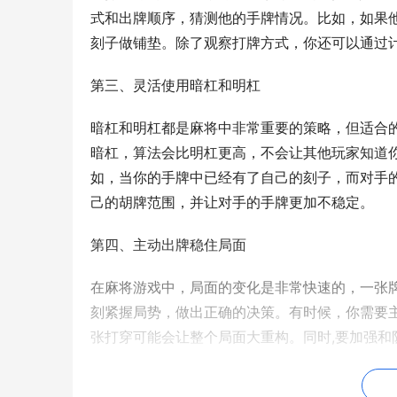
式和出牌顺序，猜测他的手牌情况。比如，如果
刻子做铺垫。除了观察打牌方式，你还可以通过
第三、灵活使用暗杠和明杠
暗杠和明杠都是麻将中非常重要的策略，但适合
暗杠，算法会比明杠更高，不会让其他玩家知道
如，当你的手牌中已经有了自己的刻子，而对手
己的胡牌范围，并让对手的手牌更加不稳定。
第四、主动出牌稳住局面
在麻将游戏中，局面的变化是非常快速的，一张
刻紧握局势，做出正确的决策。有时候，你需要
张打穿可能会让整个局面大重构。同时,要加强
第五、保持冷静，不轻易放弃