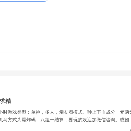
断了几次的手，或失误让先胡者先胡，都会让人心态炸裂。因此
功的关键。此外，保持良好的心态，也能帮助你更好地适应不同
相信能对广大麻友有所帮助。在实践中，不断总结和提高自己的
真正的麻将高手，不仅是技巧的积累，更是完美的心态和能力的
体会，信心与实力总会同步提高，这样才能在麻将牌桌上立于不
ml
，转载和复制请保留此链接。
部的内容，关注我们，带您了解更多相关内容。
益求精
4小时游戏类型：单挑，多人，亲友圈模式、秒上下血战分一元两
抓马方式为爆炸码，八组一结算，要玩的欢迎加微信咨询。或如