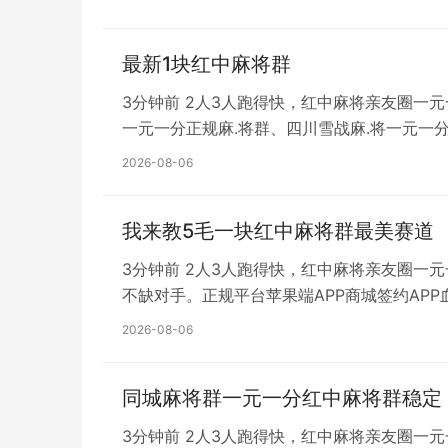
最新1块红中麻将群
3分钟前 2人3人跑得快，红中麻将亲友圈一
一元一分正规麻.将群、四川雪战麻.将一元一
2026-08-06
我来教5毛一块红中麻将群最美赛道
3分钟前 2人3人跑得快，红中麻将亲友圈一
不缺对手。正规平台苹果端APP商城签约AP
2026-08-06
同城麻将群一元一分红中麻将群稳定
3分钟前 2人3人跑得快，红中麻将亲友圈一