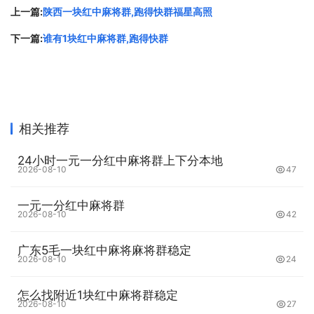
暗杠和明杠都是麻将中非常重要的策略，但适合的情况略有
上一篇:
陕西一块红中麻将群,跑得快群福星高照
不同。暗杠适用于手中已有三张相同的牌，这时可以选择暗
下一篇:
谁有1块红中麻将群,跑得快群
杠，算法会比明杠更高，不会让其他玩家知道你的手牌情
况；明杠则适用于想要扩大自己和对手的差距的情况。比
如，当你的手牌中已经有了自己的刻子，而对手的手牌中还
有一张相同的牌时，你可以选择明杠这张牌，从而扩大自己
相关推荐
的胡牌范围，并让对手的手牌更加不稳定。
24小时一元一分红中麻将群上下分本地
第四、主动出牌稳住局面
2026-08-10
47
在麻将游戏中，局面的变化是非常快速的，一张牌的选择错
一元一分红中麻将群
2026-08-10
42
漏，就可能扭转整个局面。因此，在打牌的时候，需要时刻
紧握局势，做出正确的决策。有时候，你需要主动出牌来稳
广东5毛一块红中麻将麻将群稳定
住局面，比如选择一张比较平稳的牌打出，避免打出一张打
2026-08-10
24
穿可能会让整个局面大重构。同时,要加强和队友之间的沟
通，互相协调和配合，达成共同的目标。
怎么找附近1块红中麻将群稳定
2026-08-10
27