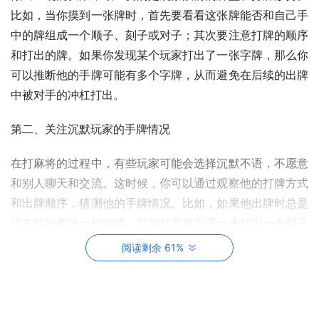
比如，当你摸到一张牌时，首先要看看这张牌能否和自己手
中的牌组成一个顺子、刻子或对子；其次要注意打牌的顺序
和打出的牌。如果你发现某个玩家打出了一张字牌，那么你
可以推断他的手牌可能有多个字牌，从而避免在后续的出牌
中被对手的冲杠打出。
第二、关注沉默玩家的手牌情况
在打麻将的过程中，有些玩家可能会选择沉默不语，不愿意
和别人聊天和交流。这时候，你可以通过观察他的打牌方式
和出牌顺序，猜测他的手牌情况。比如，如果他出牌时总是
优先打出两张一样的牌，可能就是在为下一步打出一个刻子
做铺垫。除了观察打牌方式，你还可以通过计算剩余未出的
阅读剩余 61%
牌数来猜测对手的手牌情况。
第三、灵活使用暗杠和明杠