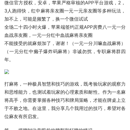
微信官方授权，安卓，苹果严格审核的APP平台游戏，2，
3人跑得快，红中麻将亲友圈一元一元亲友圈等多种玩法，
加不上，可能是频繁了，换一个微信试试
全场二十四小时火爆，苹果端签约正规APP房费八一元一分
血战亲友圈，一元一分红中血战麻将亲友圈
不能接受的就麻烦加了，谢谢！（一元一分川嘛血战麻将）
（一元分红中癞子爆炸码麻将）非诚勿扰，专职麻将群四
年。
打麻将，一种极具智慧和技巧的游戏，既考验玩家的观察力
和思维能力，也测试着玩家的心理素质和耐性。作为一名麻
将高手，你需要掌握各种技巧和牌局策略，才能在牌桌上立
于不败之地。在这里，我分享几个我用过的技巧，希望对各
位麻友有所启发。