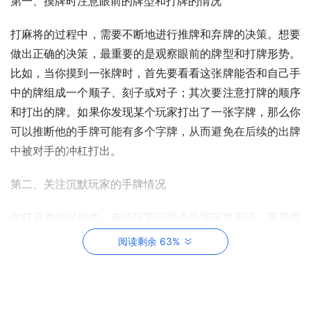
第一、摸牌时注意眼前的牌型和打牌的情况
打麻将的过程中，需要不断地进行推牌和弃牌的决策。想要
做出正确的决策，最重要的是观察眼前的牌型和打牌形势。
比如，当你摸到一张牌时，首先要看看这张牌能否和自己手
中的牌组成一个顺子、刻子或对子；其次要注意打牌的顺序
和打出的牌。如果你发现某个玩家打出了一张字牌，那么你
可以推断他的手牌可能有多个字牌，从而避免在后续的出牌
中被对手的冲杠打出。
第二、关注沉默玩家的手牌情况
在打麻将的过程中，有些玩家可能会选择沉默不语，不愿意
和别人聊天和交流。这时候，你可以通过观察他的打牌方式
阅读剩余 63%
和出牌顺序，猜测他的手牌情况。比如，如果他出牌时总是
优先打出两张一样的牌，可能就是在为下一步打出一个刻子
做铺垫。除了观察打牌方式，你还可以通过计算剩余未出的