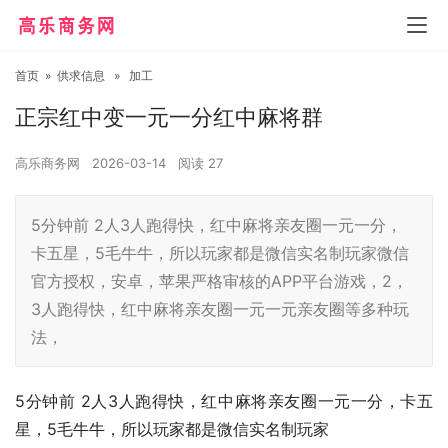
首页
»
供求信息
»
加工
正宗红中变一元一分红中麻将群
高乐商务网
2026-03-14
阅读
27
5分钟前 2人3人跑得快，红中麻将亲友圈一元一分，
卡五星，5毛牛牛，所以玩家都是微信实名制玩家微信
官方授权，安卓，苹果严格审核的APP平台游戏，2，
3人跑得快，红中麻将亲友圈一元一元亲友圈等多种玩
法，
5分钟前 2人3人跑得快，红中麻将亲友圈一元一分，卡五
星，5毛牛牛，所以玩家都是微信实名制玩家