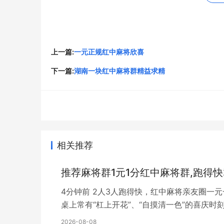
第五、保持冷静，不轻易放弃
打麻将是一门需要心理素质的游戏。串一串连续
持冷静，不轻易放弃，才是在麻将牌桌上取得成
上一篇:
一元正规红中麻将欣喜
桌环境和战术策略。
下一篇:
湖南一块红中麻将群精益求精
以上是我在麻将游戏中的一些技巧和心得体会，
能，才能在麻将游戏中获得更多的胜利。毕竟，
升。多番亲身实践，加上技巧的积累和各种心得
地。
相关推荐
原文链接：
http://www.gglsw.cn/news/7042.ht
以上就是关于
湖南一元一分红中麻将群福泰安康
推荐麻将群1元1分红中麻将群,跑得
4分钟前 2人3人跑得快，红中麻将亲友圈一
桌上常有“杠上开花”、“自摸清一色”的喜庆
2026-08-08