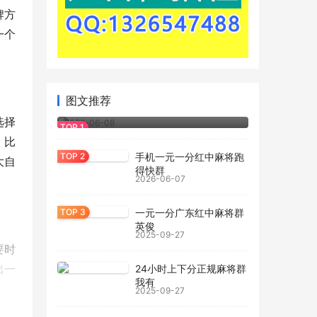
牌方
一个
2026玩家经验：一元一分红中麻将怎么
图文推荐
玩.bilibili
选择
2026-06-08
。比
手机一元一分红中麻将跑
大自
得快群
2026-06-07
一元一分广东红中麻将群
英俊
2025-09-27
要时
出一
24小时上下分正规麻将群
我有
2025-09-27