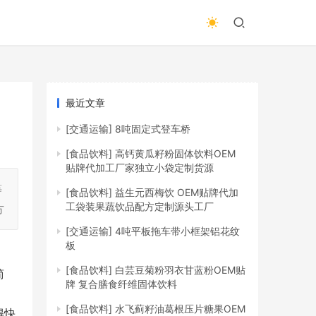
最近文章
[交通运输]
8吨固定式登车桥
[食品饮料]
高钙黄瓜籽粉固体饮料OEM
贴牌代加工厂家独立小袋定制货源
等
[食品饮料]
益生元西梅饮 OEM贴牌代加
工袋装果蔬饮品配方定制源头工厂
方
[交通运输]
4吨平板拖车带小框架铝花纹
板
[食品饮料]
白芸豆菊粉羽衣甘蓝粉OEM贴
简
牌 复合膳食纤维固体饮料
[食品饮料]
水飞蓟籽油葛根压片糖果OEM
得快