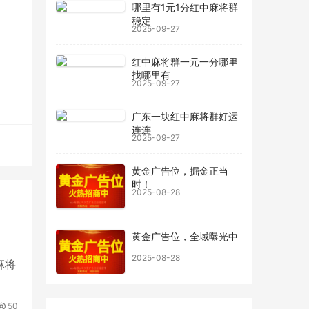
哪里有1元1分红中麻将群
稳定
2025-09-27
，保
的牌
红中麻将群一元一分哪里
找哪里有
2025-09-27
技
广东一块红中麻将群好运
提
连连
2025-09-27
败之
黄金广告位，掘金正当
时！
2025-08-28
黄金广告位，全域曝光中
2025-08-28
麻将
50