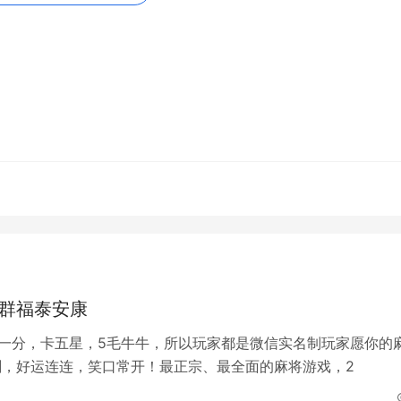
断了几次的手，或失误让先胡者先胡，都会让人心态炸裂。因此
功的关键。此外，保持良好的心态，也能帮助你更好地适应不同
相信能对广大麻友有所帮助。在实践中，不断总结和提高自己的
真正的麻将高手，不仅是技巧的积累，更是完美的心态和能力的
体会，信心与实力总会同步提高，这样才能在麻将牌桌上立于不
ml
，转载和复制请保留此链接。
全部的内容，关注我们，带您了解更多相关内容。
快群福泰安康
元一分，卡五星，5毛牛牛，所以玩家都是微信实名制玩家愿你的
时刻，好运连连，笑口常开！最正宗、最全面的麻将游戏，2