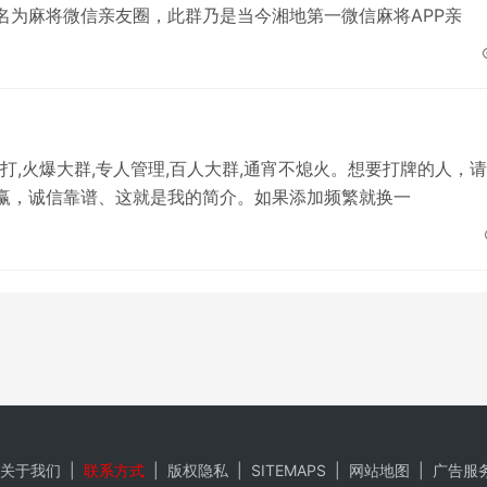
名为麻将微信亲友圈，此群乃是当今湘地第一微信麻将APP亲
面打,火爆大群,专人管理,百人大群,通宵不熄火。想要打牌的人，
赢，诚信靠谱、这就是我的简介。如果添加频繁就换一
关于我们
|
联系方式
|
版权隐私
|
SITEMAPS
|
网站地图
|
广告服