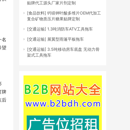
贴牌代工源头厂家片剂定制
[食品饮料]
钙镁钾叶酸多维片OEM代加工
复合矿物质压片糖果贴牌定制
[交通运输]
1.3吨消防车ATV工具拖车
一名
[交通运输]
展翼型雨篷平板拖车
希望
[交通运输]
3.5吨移动房车底盘 无动力骨
架式工具拖车
形
打牌
在后