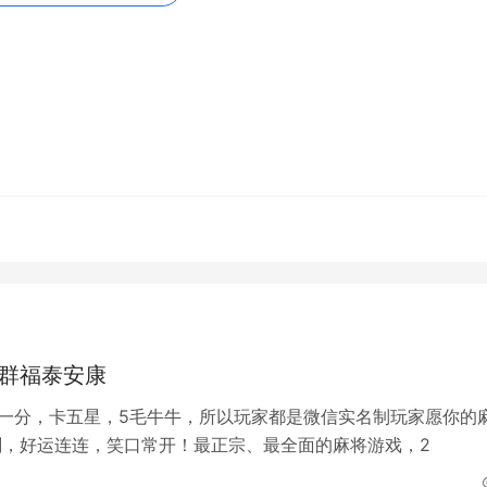
功的关键。此外，保持良好的心态，也能帮助你更好地适应不同
相信能对广大麻友有所帮助。在实践中，不断总结和提高自己的
真正的麻将高手，不仅是技巧的积累，更是完美的心态和能力的
体会，信心与实力总会同步提高，这样才能在麻将牌桌上立于不
tml
，转载和复制请保留此链接。
全部的内容，关注我们，带您了解更多相关内容。
快群福泰安康
元一分，卡五星，5毛牛牛，所以玩家都是微信实名制玩家愿你的
时刻，好运连连，笑口常开！最正宗、最全面的麻将游戏，2