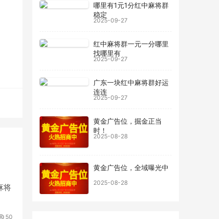
的牌
哪里有1元1分红中麻将群
稳定
2025-09-27
技
红中麻将群一元一分哪里
提
找哪里有
2025-09-27
败之
广东一块红中麻将群好运
连连
2025-09-27
黄金广告位，掘金正当
时！
2025-08-28
黄金广告位，全域曝光中
2025-08-28
麻将
50