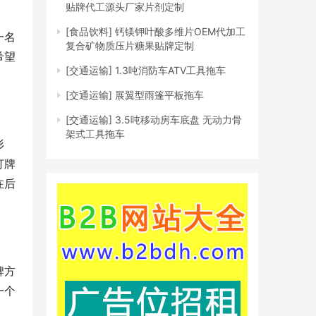
贴牌代工源头厂家片剂定制
[食品饮料]
钙镁钾叶酸多维片OEM代加工
一名
复合矿物质压片糖果贴牌定制
希望
[交通运输]
1.3吨消防车ATV工具拖车
[交通运输]
展翼型雨篷平板拖车
[交通运输]
3.5吨移动房车底盘 无动力骨
架式工具拖车
形
打牌
在后
牌方
一个