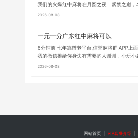
我们的火爆红中麻将在月圆之夜，紫禁之巅，
2026-08-08
一元一分广东红中麻将可以
8分钟前 七年靠谱老平台,信誉麻将群,APP上
我的微信推给你身边有需要的人谢谢，小玩小
2026-08-08
特别提示：本信息由相关用户自行提供，真实性未证
网站首页
|
VIP套餐介绍
|