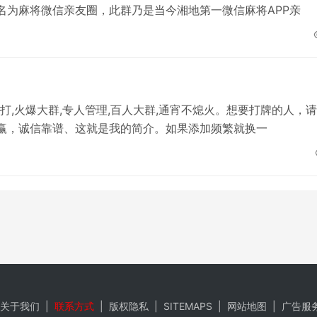
名为麻将微信亲友圈，此群乃是当今湘地第一微信麻将APP亲
面打,火爆大群,专人管理,百人大群,通宵不熄火。想要打牌的人，
赢，诚信靠谱、这就是我的简介。如果添加频繁就换一
实，仅供参考。请谨慎采用，风险自负。
关于我们
|
联系方式
|
版权隐私
|
SITEMAPS
|
网站地图
|
广告服