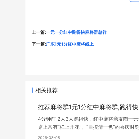
持冷静，不轻易放弃，才是在麻将牌桌上取得成
桌环境和战术策略。
以上是我在麻将游戏中的一些技巧和心得体会，
能，才能在麻将游戏中获得更多的胜利。毕竟，
上一篇:
一元一分红中跑得快麻将群慈祥
升。多番亲身实践，加上技巧的积累和各种心得
下一篇:
广东1元1分红中麻将线上
地。
原文链接：
http://www.gglsw.cn/news/6932.h
以上就是关于
怎么找附近1块1分红中麻将群稳定
相关推荐
推荐麻将群1元1分红中麻将群,跑得
4分钟前 2人3人跑得快，红中麻将亲友圈一
桌上常有“杠上开花”、“自摸清一色”的喜庆
2026-08-08