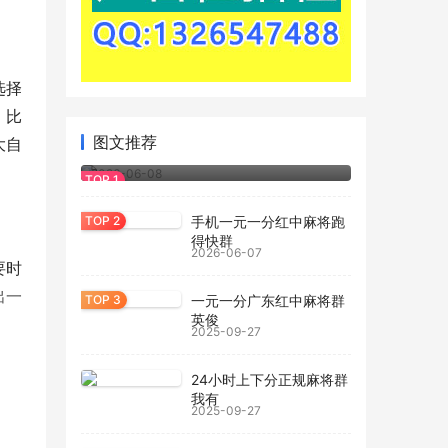
选择
。比
2026玩家经验：一元一分红中麻将怎么
图文推荐
大自
玩.bilibili
2026-06-08
手机一元一分红中麻将跑
得快群
2026-06-07
要时
出一
一元一分广东红中麻将群
英俊
2025-09-27
24小时上下分正规麻将群
我有
2025-09-27
，保