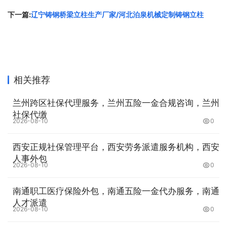
沟采用1:3防水水泥砂浆抹面，排水沟的排水坡度为1%，每
下一篇:
辽宁铸钢桥梁立柱生产厂家/河北泊泉机械定制铸钢立柱
隔30m设置1个集水坑，每个集水坑内设置1台污水泵，集水
坑内的水排至附近高速公路排水沟内。
2.防撞桥梁支架基础预压
防撞桥梁支架
为检测防撞桥梁支架基础变形，在
搭设前选择
相关推荐
距离6#桥墩中心lOm段作为典型地段进行基础预压，观测沉
降变形是否满足要求。防撞桥梁支架基础预压范围为箱梁投
兰州跨区社保代理服务，兰州五险一金合规咨询，兰州
影面，在基础预压区域内，在回填夯实地面上加载砂袋。预
社保代缴
2026-08-10
0
压重量:箱梁自重十防撞桥梁支架重量十模板重量，经计算
取1.2倍重量1721.2t,预压使用砂袋尺寸为90c；mx90c；
西安正规社保管理平台，西安劳务派遣服务机构，西安
mx120c；m，质量约1.5t，预压使用砂袋数量为1148个，根
人事外包
2026-08-10
0
据选取长度，砂袋沿横桥向布置3层。防撞桥梁支架基础预
压过程中，预压荷载沿箱梁纵横向对称进行一次性加载，对
南通职工医疗保险外包，南通五险一金代办服务，南通
防撞桥梁支架基础进行沉降观测并记录。每间隔24h监测1
人才派遣
2026-08-10
0
次，记录各监测点标高、计算沉降量；6#桥墩连续箱梁端部