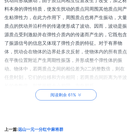
扰动而形成振动，由于质点间相互位置发生了改变，加之材
料本身的弹性特质，使发生扰动的质点同周围其他质点间产
生粘弹性力，在此力作用下，周围质点也将产生振动，大量
质点的扰动并沿杆件的传递便形成了波动。因而，波动是振
源质点受到激励并在弹性介质内的传递而产生的，它既包含
了振源信号的信息又体现了弹性介质的特征。对于有界物
体，扰动会在物体的边界处多次反射，使物体内的所有质点
在平衡位置附近产生周期性振荡，并形成整个弹性体的振
动。物体中，若两质点之间的相位差为2二的整数倍，则在
任意时刻，它们的位移和方向相同；若两质点间距离为半波
长的奇数倍，则其振幅大小相同，方向相反。
<二>、防撞桥梁支架基础施工
阅读剩余 61%
1.排水系统
防撞桥梁支架搭设基础由中心沿桥梁纵向形成1%排水坡，
公路路基两侧防撞桥梁支架基础外边缘设置断面为0.6x0.4tn
砖砌排水沟，以排出雨水及箱梁，并由专人定期维护。排水
上一篇:
远山一元一分红中麻将群