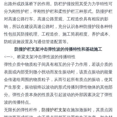
出路外或跌落桥下的作用。防栏护撞按照其受力力学特性可
分为刚性护栏，半刚性护栏和柔性护栏三种形式。防撞护栏
对高速公路行车、高速公路景观、工程造价具有相应的影
响，所以在建设高速公路时，充分认识各种防撞护段各种特
性包括其防撞机理、工程造价、施工简易程度、养护成本、
防眩设施设置及与通信管道配置等。
防撞护栏支架冲击弹性波的传播特性和基础施工
<一>、桥梁支架冲击弹性波的传播特性
弹性介质中物质粒子间具有相互的分子力作用，若该介质的
表面或内部受到微小扰动而发生振动时，该质点振动的能量
会传递给周围的物质粒子，从而引起所有质点的振动，使其
产生形变，振动较终以波动的形式传播到弹性物体的其他部
分。弹性介质本身的性质及引起波动的外部因素决定了弹性
波的传播特点。
防撞护栏支架
无限长的弹性杆件，
在施加激振时，其质点因