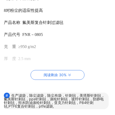
8对粉尘的适应性提高
产品名称 氟美斯复合针刺过滤毡
产品代号 FNR－0805
克 重 ≥950 g/m2
厚 度 2.5 mm
拉伸断裂强度 经向(N/5X20cm) 1600
阅读剩余 30%
拉伸断裂强度 纬向(N/5X20cm) 1800
推荐过滤风速(m/min) 0.5-1.0
生产滤袋，除尘滤袋，除尘布袋，针刺毡，美塔斯针刺毡，
氟美斯针刺毡，pps针刺毡，涤纶针刺毡，玻纤针刺毡，防静电
针刺毡，拒水防油涤纶针刺毡，亚克力针刺毡，P84针刺
毡,PTFE复合针刺毡，ptfe滤袋,
耐 温 150～300 ℃