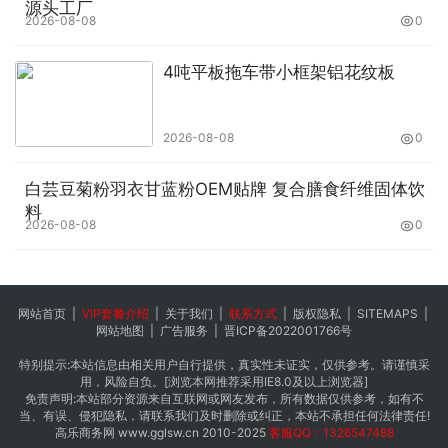
源头工厂
2026-08-08
0
报警装置、 ZTK127 矿用推车机用电控
装置 、ZFK127 矿用翻车机电控装置 、
4吨平板拖车带小框架铝花纹板
ZMK127 主要泵房防水密闭门电控装
置、 KXJ127(A) 矿用隔爆兼本安型
2026-08-08
0
PLC 控制器、 KXJ127(B) 矿用隔爆兼
白芸豆菊粉羽衣甘蓝粉OEM贴牌 复合膳食纤维固体饮
本安型 PLC 控制器、 KXJ1140 矿用隔
料
爆兼本安型 PLC 控制器、 TH12(A) 矿
2026-08-08
0
用本安型操作台、 煤矿用隔爆型低压电
缆接线盒、 KBA127 矿用隔爆型摄像仪
网站首页
|
VIP套餐介绍
|
关于我们
|
联系方式
|
版权隐私
|
SITEMAPS
|
、KBA12 矿用本安型摄像仪、
网站地图
|
广告服务
|
晋ICP备2022001766号
KBA12C 矿用本安型除尘摄像仪 、
特别提示:本站信息由相关用户自行提供，真实性未证实，仅供参考。请谨慎采
用，风险自负。[浏览本网推荐采用IE8.0及以上浏览器]
KBA12J 矿用本安型报警摄像仪 、
免责声明:本站部分资源来自互联网或网友发布，所有数据仅供参考，如有不
当、有误、侵犯隐私，请联系我们及时删除或纠正，本站不承担任何法律责任!
KBA12R 矿用本安型热成像摄像仪、
高乐商务网
www.gglsw.cn
2010-2025
客服QQ：1326547488