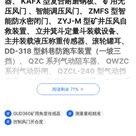
器、 KAFX 型复合耐磨钢板、 矿用无
压风门 、智能调压风门、 ZMFS 型智
能防水密闭门、 ZYJ-M 型矿井压风自
救装置、 立井箕斗定量斗装载设备、
主井装载液压称重传感器、滚轮罐耳、
DD-318 型斜巷防跑车装置（一坡三
挡）、 QZC 系列气动阻车器、 QWZC
系列气动卧闸、 QZCL-240 型气动挡
车梁、 QFC 型气控道岔装置、 BQG 系
阅读剩余 71%
列矿用气动隔膜泵、 矿用自动气动隔
膜泵、 ZPSQ 系列风泵自动排水装置、
QYF 系列矿用气动清淤排污泵、 排矸
GUD360矿用角度传感器
测量量程精准
及卸矿成套设备 、高位翻车机、 液压
控制风门开合度
滚笼翻车机 、前倾式翻车机、 爬车