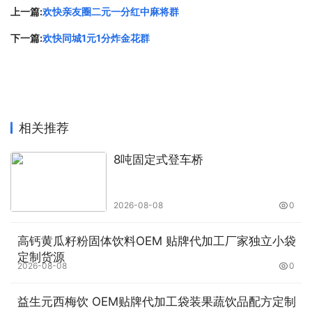
机、DXBL 系列矿用隔爆型锂离子蓄电
上一篇:
欢快亲友圈二元一分红中麻将群
池电源、 DXJL 系列矿用隔爆兼本安型
下一篇:
欢快同城1元1分炸金花群
锂离子蓄电池电源、矿用隔爆兼本安型
直流稳压电源（带备电系列）、
ZP127(A) 矿用自动洒水降尘装置、
ZPW12 矿用无线自动洒水降尘装置、
相关推荐
ZCYS127 矿用采煤机尘源跟踪洒水降
8吨固定式登车桥
尘装置 、ZMK127(A) 气动风门控制用
电控装置（自动风门） 、智能风门远程
2026-08-08
0
控制系统、 KHP 煤矿用带式输送机保
护装置、 ZKC127(A) 矿用司控道岔装
高钙黄瓜籽粉固体饮料OEM 贴牌代加工厂家独立小袋
定制货源
置、 矿用无线遥控装置、 矿用车载式
2026-08-08
0
无线遥控装置、 ZFK127 矿用防溃仓闸
益生元西梅饮 OEM贴牌代加工袋装果蔬饮品配方定制
门用电控装置、 ZJB127 矿用人员接近