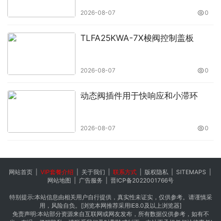
2026-08-07
0
TLFA25KWA-7X梭阀控制盖板
2026-08-07
0
动态阀插件用于快响应和小滞环
2026-08-07
0
网站首页
|
VIP套餐介绍
|
关于我们
|
联系方式
|
版权隐私
|
SITEMAPS
|
网站地图
|
广告服务
|
晋ICP备2022001766号
特别提示:本站信息由相关用户自行提供，真实性未证实，仅供参考。请谨慎采
用，风险自负。[浏览本网推荐采用IE8.0及以上浏览器]
免责声明:本站部分资源来自互联网或网友发布，所有数据仅供参考，如有不