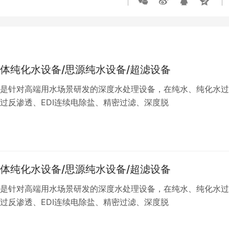
体纯化水设备/思源纯水设备/超滤设备
是针对高端用水场景研发的深度水处理设备，在纯水、纯化水过
过反渗透、EDI连续电除盐、精密过滤、深度脱
体纯化水设备/思源纯水设备/超滤设备
是针对高端用水场景研发的深度水处理设备，在纯水、纯化水过
过反渗透、EDI连续电除盐、精密过滤、深度脱