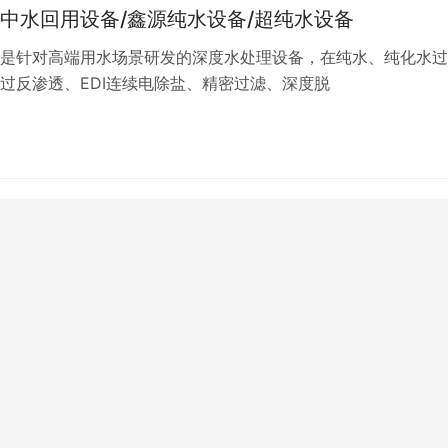
中水回用设备/鑫源纯水设备/超纯水设备
是针对高端用水场景研发的深度水处理设备，在纯水、纯化水过
过反渗透、EDI连续电除盐、精密过滤、深度脱