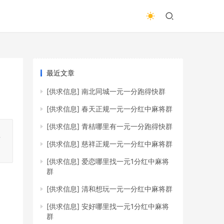
最近文章
[供求信息]
南北同城一元一分跑得快群
[供求信息]
春天正规一元一分红中麻将群
[供求信息]
青桔哪里有一元一分跑得快群
红
[供求信息]
慈祥正规一元一分红中麻将群
[供求信息]
爱恋哪里找一元1分红中麻将
群
[供求信息]
清和想玩一元一分红中麻将群
[供求信息]
安好哪里找一元1分红中麻将
群