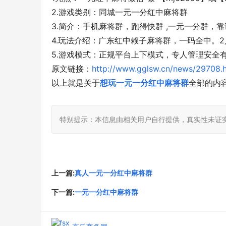
2.游戏类别：同城一元一分红中麻将群
3.简介：手机麻将群，跑得快群 ,一元一分群，
4.玩法介绍：广东红中赖子麻将群，一码全中。2
5.游戏模式：正规平台上下模式，专人管理安全
原文链接：
http://www.gglsw.cn/news/29708.
以上就是关于
想玩一元一分红中麻将群
全部的内
特别提示：本信息由相关用户自行提供，真实性未证
上一篇:
真人一元一分红中麻将群
下一篇:
一元一分红中麻将群