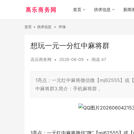
首页
供求信息
新闻
首页
»
供求信息
»
环保
想玩一元一分红中麻将群
高乐商务网
•
2026-06-09
•
阅读
47
1亮点：一元红中麻将微信微【mj62555】或【m
中麻将群3.简介：手机麻将群，
1亮点：一元红中麻将微信“微”【mj62555】或【mj4