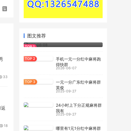
2026玩家经验：一元一分红中麻将怎么
图文推荐
玩.bilibili
2026-06-08
秀
手机一元一分红中麻将跑
得快群
2026-06-07
33
一元一分广东红中麻将群
英俊
2025-09-27
24小时上下分正规麻将群
1返
我有
2025-09-27
18
哪里有1元1分红中麻将群