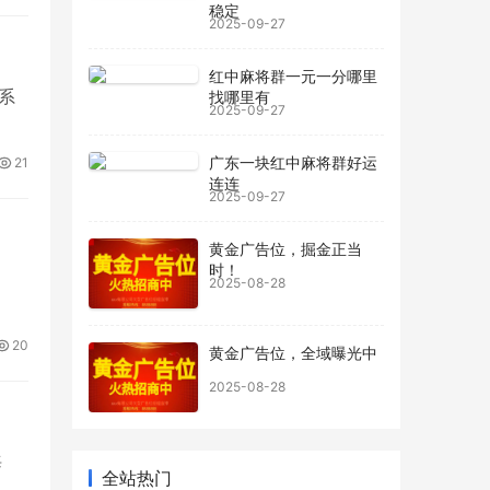
稳定
2025-09-27
红中麻将群一元一分哪里
系
找哪里有
2025-09-27
广东一块红中麻将群好运
21
连连
2025-09-27
黄金广告位，掘金正当
时！
2025-08-28
20
黄金广告位，全域曝光中
2025-08-28
海
家居灯具干燥剂 吊灯壁灯室内照明设备
全站热门