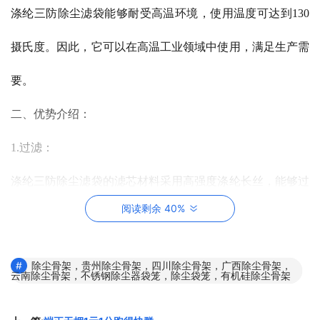
涤纶三防除尘滤袋能够耐受高温环境，使用温度可达到130
摄氏度。因此，它可以在高温工业领域中使用，满足生产需
要。
二、优势介绍：
1.过滤：
涤纶三防除尘滤袋的滤芯材料采用高强度涤纶长丝，能够过
阅读剩余 40%
滤出空气中的有害物质，确保空气质量，保护人们的健康。
2.长寿命：
除尘骨架，贵州除尘骨架，四川除尘骨架，广西除尘骨架，
云南除尘骨架，不锈钢除尘器袋笼，除尘袋笼，有机硅除尘骨架
涤纶三防除尘滤袋具有较长的使用寿命，能够多次反复清洗
和使用，延长了滤袋的使用寿命，降低了使用成本。