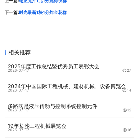
上一篇:
端正无押1元1分跑得快群
下一篇:
时光最新1块1分炸金花群
3.适应性：
涤纶三防除尘滤袋具有较强的适应性，能够适应多种工业生
产环境，如水泥、化工、冶金等领域。因此，它被广泛应用
相关推荐
于工业生产和环保领域。
2025年度工作总结暨优秀员工表彰大会
2026-07-17
27
总之，涤纶三防除尘滤袋具有除尘过滤、三防功能、耐高温
等多种功能，同时具有过滤、长寿命、适应性强等优势。它
2024年中国国际工程机械、建材机械、设备博览会
2026-07-17
14
在工业生产和环保领域中具有广泛的应用前景。
多路阀是液压传动与控制系统控制元件
原文链接：
2026-07-17
http://www.gglsw.cn/news/24304.html
，转
12
载和复制请保留此链接。
19年长沙工程机械展览会
以上就是关于
涤纶三防除尘滤袋的功能和优势介绍
全部的内
2026-07-17
16
容，关注我们，带您了解更多相关内容。