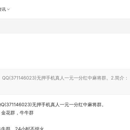
资讯
4222】QQ(371146023)无押手机真人一元一分红中麻将群。2.简介：
22】QQ(371146023)无押手机真人一元一分红中麻将群。
，金花群，牛牛群
牛群，24小时不熄火.