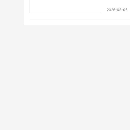
2026-08-06