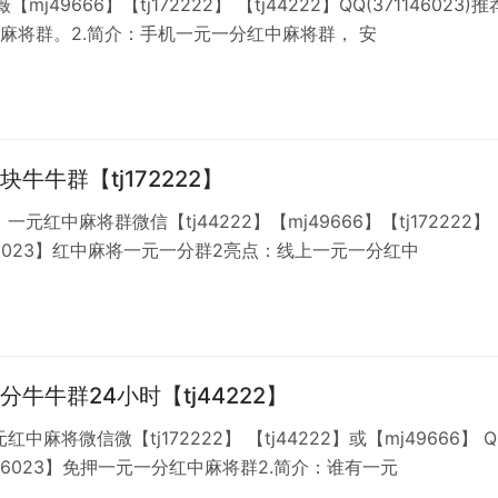
【mj49666】【tj172222】 【tj44222】QQ(371146023)
麻将群。2.简介：手机一元一分红中麻将群， 安
牛牛群【tj172222】
一元红中麻将群微信【tj44222】【mj49666】【tj172222】
146023】红中麻将一元一分群2亮点：线上一元一分红中
分牛牛群24小时【tj44222】
红中麻将微信微【tj172222】 【tj44222】或【mj49666】 Q
146023】免押一元一分红中麻将群2.简介：谁有一元