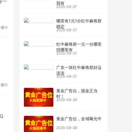
推荐一
我有
2025-09-27
哪里有1元1分红中麻将群
稳定
0
2025-09-27
红中麻将群一元一分哪里
找哪里有
2025-09-27
广东一块红中麻将群好运
连连
2025-09-27
0
黄金广告位，掘金正当
时！
2025-08-28
Q
黄金广告位，全域曝光中
2025-08-28