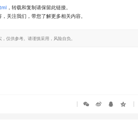
tml
，转载和复制请保留此链接。
容，关注我们，带您了解更多相关内容。
实，仅供参考。请谨慎采用，风险自负。