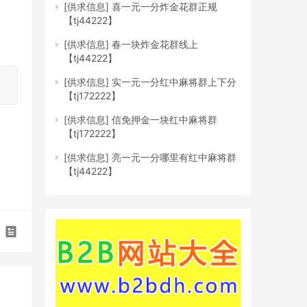
[供求信息]
喜一元一分炸金花群正规
【tj44222】
[供求信息]
春一块炸金花群线上
【tj44222】
[供求信息]
实一元一分红中麻将群上下分
【tj172222】
[供求信息]
信免押金一块红中麻将群
【tj172222】
[供求信息]
亮一元一分哪里有红中麻将群
【tj44222】