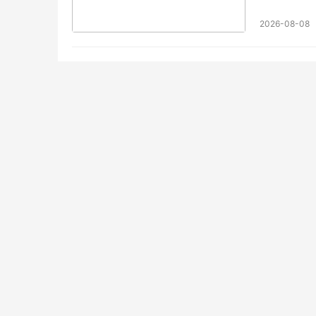
2026-08-08