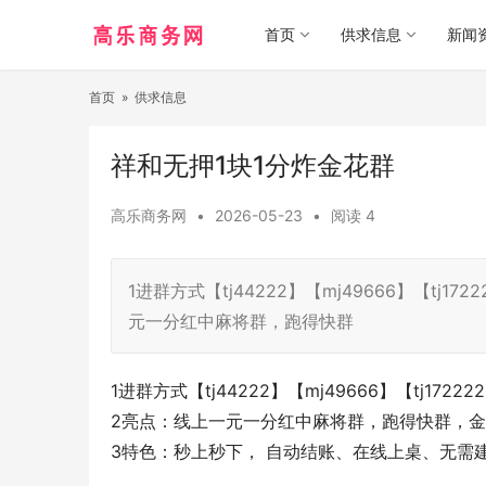
首页
供求信息
新闻
首页
»
供求信息
祥和无押1块1分炸金花群
高乐商务网
•
2026-05-23
•
阅读
4
1进群方式【tj44222】【mj49666】【tj1
元一分红中麻将群，跑得快群
1进群方式【tj44222】【mj49666】【tj172
2亮点：线上一元一分红中麻将群，跑得快群，
3特色：秒上秒下， 自动结账、在线上桌、无需