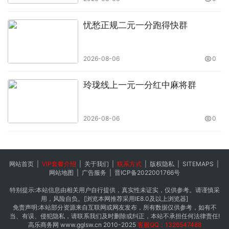
忧愁正规二元一分跑得快群
2026-08-06
0
玲珑线上一元一分红中麻将群
2026-08-06
0
网站首页
|
VIP套餐介绍
|
关于我们
|
联系方式
|
版权隐私
|
SITEMAPS
|
网站地图
|
广告服务
|
晋ICP备2022001766号
特别提示:本站信息由相关用户自行提供，真实性未证实，仅供参考。请谨慎采
用，风险自负。[浏览本网推荐采用IE8.0及以上浏览器]
免责声明:本站部分资源来自互联网或网友发布，所有数据仅供参考，如有不
当、有误、侵犯隐私，请联系我们及时删除或纠正，本站不承担任何法律责任!
高乐商务网
www.gglsw.cn
2010-2025
客服QQ：1326547488