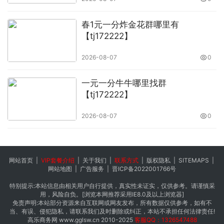
春1元一分炸金花群哪里有
【tj172222】
2026-08-07
0
一元一分牛牛哪里找群
【tj172222】
2026-08-07
0
网站首页
|
VIP套餐介绍
|
关于我们
|
联系方式
|
版权隐私
|
SITEMAPS
|
网站地图
|
广告服务
|
晋ICP备2022001766号
特别提示:本站信息由相关用户自行提供，真实性未证实，仅供参考。请谨慎采
用，风险自负。[浏览本网推荐采用IE8.0及以上浏览器]
免责声明:本站部分资源来自互联网或网友发布，所有数据仅供参考，如有不
当、有误、侵犯隐私，请联系我们及时删除或纠正，本站不承担任何法律责任!
高乐商务网
www.gglsw.cn
2010-2025
客服QQ：1326547488