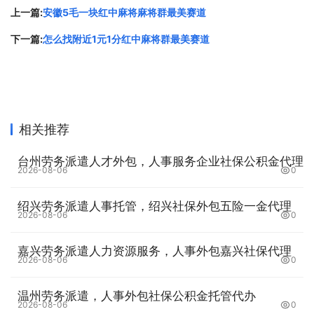
上一篇:
安徽5毛一块红中麻将麻将群最美赛道
三、核心实力：专业团队 + 数字化系统，支撑
全国标准化服务
下一篇:
怎么找附近1元1分红中麻将群最美赛道
1. 专业团队：全国 1300 + 人，属地化配置。
团队结构：配备专属客户经理 + 社保专员 + 薪酬专员 + 法
相关推荐
务顾问。
台州劳务派遣人才外包，人事服务企业社保公积金代理
2026-08-06
0
2. 自研数字化系统：ERP+E-HR 云平台，全流程线
上化
绍兴劳务派遣人事托管，绍兴社保外包五险一金代理
2026-08-06
0
风控端：系统自动校验参保信息、合规预警，避免漏缴、错
缴、基数异常等风险。
嘉兴劳务派遣人力资源服务，人事外包嘉兴社保代理
2026-08-06
0
四、一站式人事外包综合服务方案：全链条覆
温州劳务派遣，人事外包社保公积金托管代办
盖，适配多元需求
2026-08-06
0