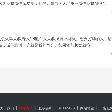
名为麻将微信亲友圈，此群乃是当今湘地第一微信麻将APP亲
面打,火爆大群,专人管理,百人大群,通宵不熄火。想要打牌的人，
赢，诚信靠谱、这就是我的简介。如果添加频繁就换一
关于我们
|
联系方式
|
版权隐私
|
SITEMAPS
|
网站地图
|
广告服
实，仅供参考。请谨慎采用，风险自负。