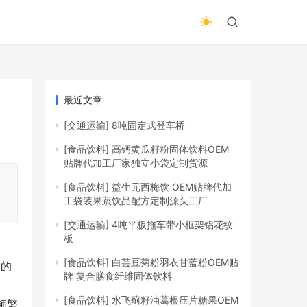
最近文章
[交通运输]
8吨固定式登车桥
[食品饮料]
高钙黄瓜籽粉固体饮料OEM
贴牌代加工厂家独立小袋定制货源
[食品饮料]
益生元西梅饮 OEM贴牌代加
工袋装果蔬饮品配方定制源头工厂
[交通运输]
4吨平板拖车带小框架铝花纹
板
[食品饮料]
白芸豆菊粉羽衣甘蓝粉OEM贴
家的
牌 复合膳食纤维固体饮料
[食品饮料]
水飞蓟籽油葛根压片糖果OEM
频繁