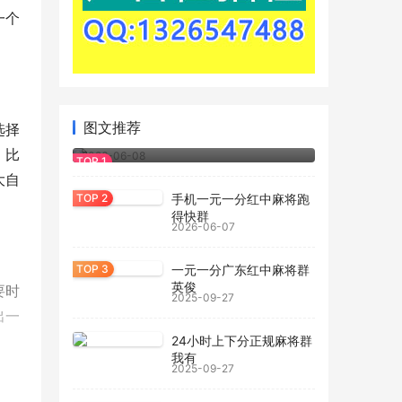
一个
2026玩家经验：一元一分红中麻将怎么
图文推荐
选择
玩.bilibili
。比
2026-06-08
大自
手机一元一分红中麻将跑
得快群
2026-06-07
一元一分广东红中麻将群
英俊
要时
2025-09-27
出一
24小时上下分正规麻将群
我有
2025-09-27