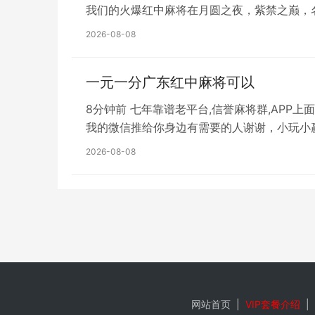
我们的火爆红中麻将在月圆之夜，紫禁之巅，
2026-08-08
一元一分广东红中麻将可以
8分钟前 七年靠谱老平台,信誉麻将群,APP上
我的微信推给你身边有需要的人谢谢，小玩小
2026-08-08
网站首页
|
VIP套餐介绍
|
特别提示：本信息由相关用户自行提供，真实性未证