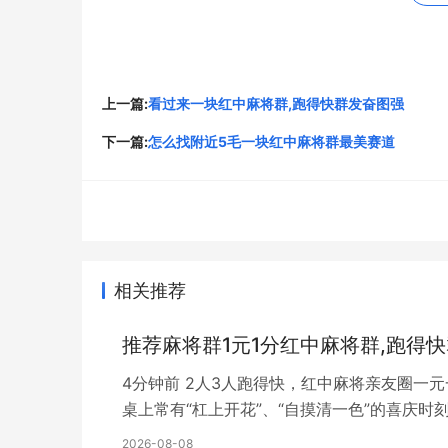
打麻将是一门需要心理素质的游戏。串一串连续
持冷静，不轻易放弃，才是在麻将牌桌上取得成
桌环境和战术策略。
上一篇:
看过来一块红中麻将群,跑得快群发奋图强
以上是我在麻将游戏中的一些技巧和心得体会，
下一篇:
怎么找附近5毛一块红中麻将群最美赛道
能，才能在麻将游戏中获得更多的胜利。毕竟，
升。多番亲身实践，加上技巧的积累和各种心得
地。
原文链接：
http://www.gglsw.cn/news/22424.
相关推荐
以上就是关于
线上一块红中麻将群,跑得快群福泰
推荐麻将群1元1分红中麻将群,跑得
4分钟前 2人3人跑得快，红中麻将亲友圈一
桌上常有“杠上开花”、“自摸清一色”的喜庆
2026-08-08