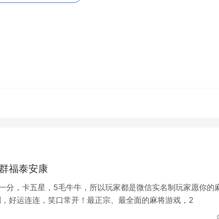
断了几次的手，或失误让先胡者先胡，都会让人心态炸裂。因此
功的关键。此外，保持良好的心态，也能帮助你更好地适应不同
相信能对广大麻友有所帮助。在实践中，不断总结和提高自己的
真正的麻将高手，不仅是技巧的积累，更是完美的心态和能力的
体会，信心与实力总会同步提高，这样才能在麻将牌桌上立于不
html
，转载和复制请保留此链接。
安康
全部的内容，关注我们，带您了解更多相关内容。
快群福泰安康
元一分，卡五星，5毛牛牛，所以玩家都是微信实名制玩家愿你的
时刻，好运连连，笑口常开！最正宗、最全面的麻将游戏，2