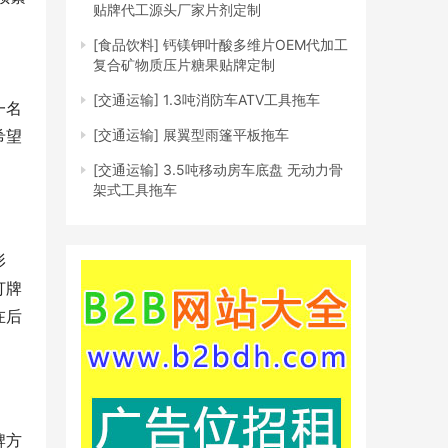
贴牌代工源头厂家片剂定制
[食品饮料]
钙镁钾叶酸多维片OEM代加工
复合矿物质压片糖果贴牌定制
[交通运输]
1.3吨消防车ATV工具拖车
一名
希望
[交通运输]
展翼型雨篷平板拖车
[交通运输]
3.5吨移动房车底盘 无动力骨
架式工具拖车
形
打牌
在后
牌方