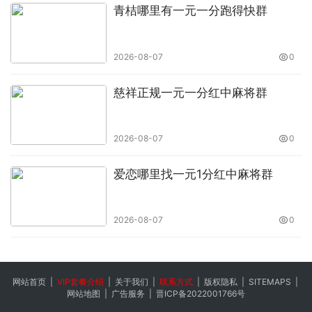
青桔哪里有一元一分跑得快群
报警装置、 ZTK127 矿用推车机用电控
装置 、ZFK127 矿用翻车机电控装置 、
2026-08-07
0
ZMK127 主要泵房防水密闭门电控装
置、 KXJ127(A) 矿用隔爆兼本安型
慈祥正规一元一分红中麻将群
PLC 控制器、 KXJ127(B) 矿用隔爆兼
本安型 PLC 控制器、 KXJ1140 矿用隔
2026-08-07
0
爆兼本安型 PLC 控制器、 TH12(A) 矿
爱恋哪里找一元1分红中麻将群
用本安型操作台、 煤矿用隔爆型低压电
缆接线盒、 KBA127 矿用隔爆型摄像仪
2026-08-07
0
、KBA12 矿用本安型摄像仪、
KBA12C 矿用本安型除尘摄像仪 、
KBA12J 矿用本安型报警摄像仪 、
网站首页
|
VIP套餐介绍
|
关于我们
|
联系方式
|
版权隐私
|
SITEMAPS
|
KBA12R 矿用本安型热成像摄像仪、
网站地图
|
广告服务
|
晋ICP备2022001766号