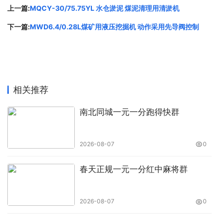
机、DXBL 系列矿用隔爆型锂离子蓄电
上一篇:
MQCY-30/75.75YL 水仓淤泥 煤泥清理用清淤机
池电源、 DXJL 系列矿用隔爆兼本安型
下一篇:
MWD6.4/0.28L煤矿用液压挖掘机 动作采用先导阀控制
锂离子蓄电池电源、矿用隔爆兼本安型
直流稳压电源（带备电系列）、
ZP127(A) 矿用自动洒水降尘装置、
ZPW12 矿用无线自动洒水降尘装置、
相关推荐
ZCYS127 矿用采煤机尘源跟踪洒水降
南北同城一元一分跑得快群
尘装置 、ZMK127(A) 气动风门控制用
电控装置（自动风门） 、智能风门远程
2026-08-07
0
控制系统、 KHP 煤矿用带式输送机保
护装置、 ZKC127(A) 矿用司控道岔装
春天正规一元一分红中麻将群
置、 矿用无线遥控装置、 矿用车载式
无线遥控装置、 ZFK127 矿用防溃仓闸
2026-08-07
0
门用电控装置、 ZJB127 矿用人员接近