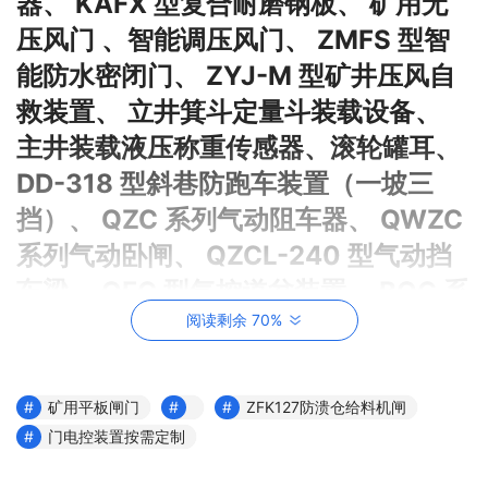
器、 KAFX 型复合耐磨钢板、 矿用无
压风门 、智能调压风门、 ZMFS 型智
能防水密闭门、 ZYJ-M 型矿井压风自
救装置、 立井箕斗定量斗装载设备、
主井装载液压称重传感器、滚轮罐耳、
DD-318 型斜巷防跑车装置（一坡三
挡）、 QZC 系列气动阻车器、 QWZC
系列气动卧闸、 QZCL-240 型气动挡
车梁、 QFC 型气控道岔装置、 BQG 系
阅读剩余 70%
列矿用气动隔膜泵、 矿用自动气动隔
膜泵、 ZPSQ 系列风泵自动排水装置、
QYF 系列矿用气动清淤排污泵、 排矸
矿用平板闸门
ZFK127防溃仓给料机闸
及卸矿成套设备 、高位翻车机、 液压
门电控装置按需定制
滚笼翻车机 、前倾式翻车机、 爬车