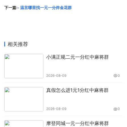
下一篇:
- 温言哪里找一元一分炸金花群
相关推荐
小满正规二元一分红中麻将群
2026-08-09
0
真假怎么进1元1分红中麻将群
2026-08-09
0
摩登同城一元一分红中麻将群