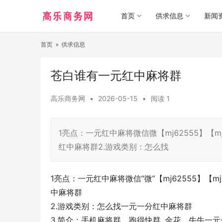
首页
供求信息
新闻
首页
»
供求信息
苍白谁有一元红中麻将群
高乐商务网
•
2026-05-15
•
阅读
1
1亮点：一元红中麻将微信微【mj62555】【mj6
红中麻将群2.游戏类别：怎么找
1亮点：一元红中麻将微信“微”【mj62555】【mj6
中麻将群
2.游戏类别：怎么找一元一分红中麻将群
3.简介：手机麻将群，跑得快群 ,金花，牛牛一