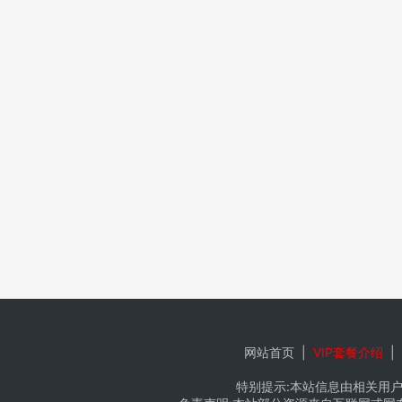
网站首页
|
VIP套餐介绍
|
特别提示:本站信息由相关用户