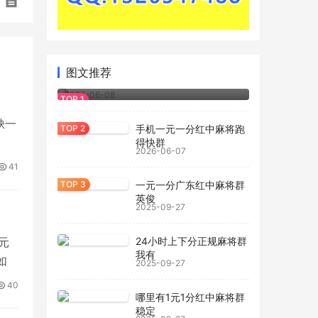
2026玩家经验：一元一分红中麻将怎么
图文推荐
玩.bilibili
2026-06-08
缺一
手机一元一分红中麻将跑
得快群
2026-06-07
41
一元一分广东红中麻将群
英俊
2025-09-27
元
24小时上下分正规麻将群
我有
如
2025-09-27
40
哪里有1元1分红中麻将群
稳定