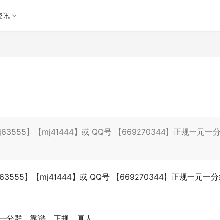
资讯
3555】【mj41444】或 QQ号 【669270344】正规一元一
3555】【mj41444】或 QQ号 【669270344】正规一元一
元一分群，靠谱、正规、真人