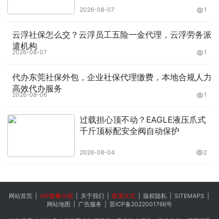
2026-08-07
1
云浮社保怎么交？云浮员工五险一金代理，云浮劳务派
遣机构
2026-08-07
1
代办东莞社保外包，企业社保代理缴费，本地合规人力
高效代办服务
2026-08-06
1
过载担心顶不动？EAGLE液压爪式
千斤顶标配安全阀自动保护
2026-08-04
2
网站首页
|
VIP套餐介绍
|
关于我们
|
联系方式
|
版权隐私
|
SITEMAPS
|
网站地图
|
广告服务
|
晋ICP备2022001766号