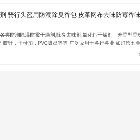
剂 骑行头盔用防潮除臭香包 皮革网布去味防霉香
各类防潮除湿防霉干燥剂,除臭去味剂,氯化钙干燥剂，芳香型香
卡 胶针，子母扣，PVC吸盘等等 广泛应用于各行各业:如灯饰五金
包电脑包，服饰鞋帽,家具沙发,电器,电子仪器,货柜仓库等防潮,
显作用. 防潮吸湿小秘籍，除臭去味超给力