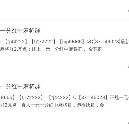
一分红中麻将群
【tj44222】【tj172222】【mj49666】QQ(371146023)最
麻将群2.亮点：线上一元一分红中麻将群， 金花群
一分红中麻将群
9666】【tj172222】 【tj44222】Q【371146023】正规一
群2亮点：真人一元一分红中麻将群，跑得快群，金