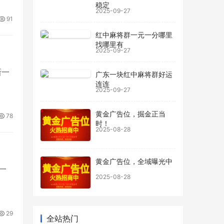
稳定
2025-09-27
91
红中麻将群一元一分哪里
找哪里有
2025-09-27
新一
广东一块红中麻将群好运
连连
2025-09-27
黄金广告位，掘金正当
78
时！
2025-08-28
黄金广告位，全域曝光中
元一
2025-08-28
29
家居灯具干燥剂 吊灯壁灯室内照明设备
全站热门