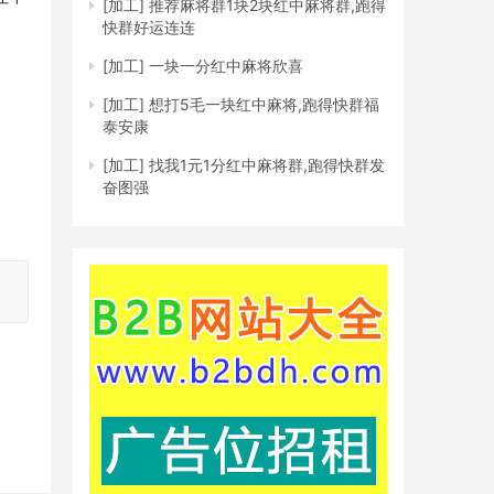
[加工]
推荐麻将群1块2块红中麻将群,跑得
快群好运连连
[加工]
一块一分红中麻将欣喜
[加工]
想打5毛一块红中麻将,跑得快群福
泰安康
[加工]
找我1元1分红中麻将群,跑得快群发
奋图强