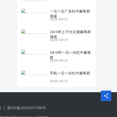
一元一分广东红中麻将群
英俊
2025-09-27
24小时上下分正规麻将群
我有
2025-09-27
24小时一元一分红中麻将
群
2025-09-27
手机一元一分红中麻将群
2025-09-27
务
|
晋ICP备2022001766号