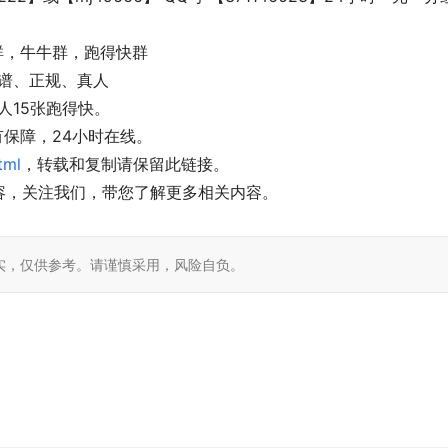
群，牛牛群，跑得快群
靠谱、正规、真人
人15张跑得快。
有保障，24小时在线。
tml
，转载和复制请保留此链接。
容，关注我们，带您了解更多相关内容。
实，仅供参考。请谨慎采用，风险自负。