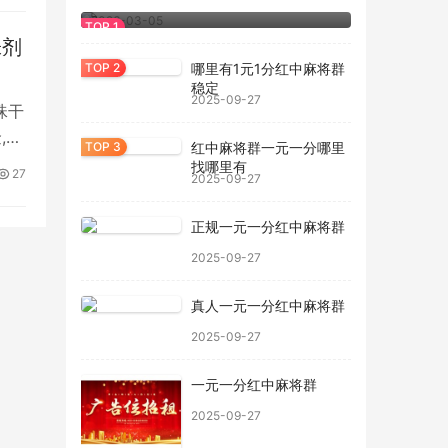
用防
2026-03-05
味剂
哪里有1元1分红中麻将群
稳定
2025-09-27
珠干
,箱
红中麻将群一元一分哪里
吸湿
找哪里有
27
2025-09-27
正规一元一分红中麻将群
2025-09-27
真人一元一分红中麻将群
2025-09-27
一元一分红中麻将群
2025-09-27