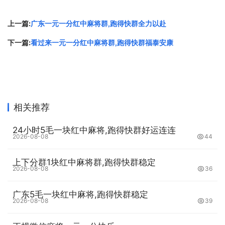
优先打出两张一样的牌，可能就是在为下一步打出一个刻子
做铺垫。除了观察打牌方式，你还可以通过计算剩余未出的
上一篇:
广东一元一分红中麻将群,跑得快群全力以赴
牌数来猜测对手的手牌情况。
下一篇:
看过来一元一分红中麻将群,跑得快群福泰安康
第三、灵活使用暗杠和明杠
暗杠和明杠都是麻将中非常重要的策略，但适合的情况略有
不同。暗杠适用于手中已有三张相同的牌，这时可以选择暗
相关推荐
杠，算法会比明杠更高，不会让其他玩家知道你的手牌情
况；明杠则适用于想要扩大自己和对手的差距的情况。比
24小时5毛一块红中麻将,跑得快群好运连连
如，当你的手牌中已经有了自己的刻子，而对手的手牌中还
2026-08-08
44
有一张相同的牌时，你可以选择明杠这张牌，从而扩大自己
上下分群1块红中麻将群,跑得快群稳定
的胡牌范围，并让对手的手牌更加不稳定。
2026-08-08
36
第四、主动出牌稳住局面
广东5毛一块红中麻将,跑得快群稳定
2026-08-08
39
在麻将游戏中，局面的变化是非常快速的，一张牌的选择错