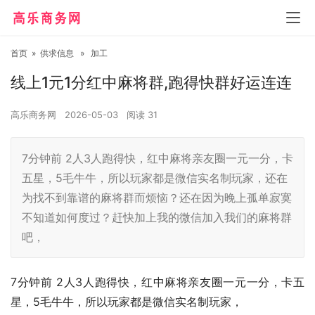
首页
»
供求信息
»
加工
线上1元1分红中麻将群,跑得快群好运连连
高乐商务网
2026-05-03
阅读
31
7分钟前 2人3人跑得快，红中麻将亲友圈一元一分，卡
五星，5毛牛牛，所以玩家都是微信实名制玩家，还在
为找不到靠谱的麻将群而烦恼？还在因为晚上孤单寂寞
不知道如何度过？赶快加上我的微信加入我们的麻将群
吧，
7分钟前 2人3人跑得快，红中麻将亲友圈一元一分，卡五
星，5毛牛牛，所以玩家都是微信实名制玩家，