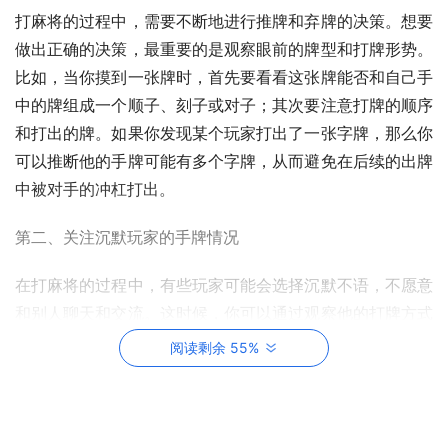
打麻将的过程中，需要不断地进行推牌和弃牌的决策。想要
做出正确的决策，最重要的是观察眼前的牌型和打牌形势。
比如，当你摸到一张牌时，首先要看看这张牌能否和自己手
中的牌组成一个顺子、刻子或对子；其次要注意打牌的顺序
和打出的牌。如果你发现某个玩家打出了一张字牌，那么你
可以推断他的手牌可能有多个字牌，从而避免在后续的出牌
中被对手的冲杠打出。
第二、关注沉默玩家的手牌情况
在打麻将的过程中，有些玩家可能会选择沉默不语，不愿意
和别人聊天和交流。这时候，你可以通过观察他的打牌方式
和出牌顺序，猜测他的手牌情况。比如，如果他出牌时总是
阅读剩余 55%
优先打出两张一样的牌，可能就是在为下一步打出一个刻子
做铺垫。除了观察打牌方式，你还可以通过计算剩余未出的
牌数来猜测对手的手牌情况。