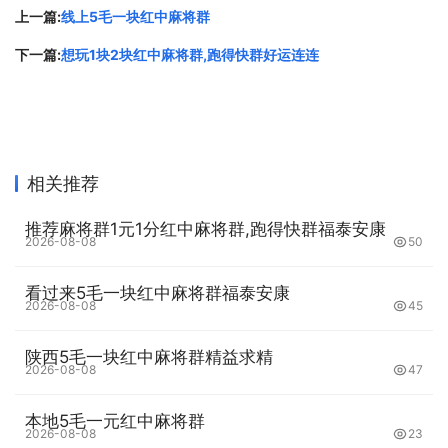
上一篇:
线上5毛一块红中麻将群
第三、灵活使用暗杠和明杠
下一篇:
想玩1块2块红中麻将群,跑得快群好运连连
暗杠和明杠都是麻将中非常重要的策略，但适合的情况略有
不同。暗杠适用于手中已有三张相同的牌，这时可以选择暗
杠，算法会比明杠更高，不会让其他玩家知道你的手牌情
况；明杠则适用于想要扩大自己和对手的差距的情况。比
相关推荐
如，当你的手牌中已经有了自己的刻子，而对手的手牌中还
有一张相同的牌时，你可以选择明杠这张牌，从而扩大自己
推荐麻将群1元1分红中麻将群,跑得快群福泰安康
的胡牌范围，并让对手的手牌更加不稳定。
2026-08-08
50
第四、主动出牌稳住局面
看过来5毛一块红中麻将群福泰安康
2026-08-08
45
在麻将游戏中，局面的变化是非常快速的，一张牌的选择错
陕西5毛一块红中麻将群精益求精
漏，就可能扭转整个局面。因此，在打牌的时候，需要时刻
2026-08-08
47
紧握局势，做出正确的决策。有时候，你需要主动出牌来稳
住局面，比如选择一张比较平稳的牌打出，避免打出一张打
本地5毛一元红中麻将群
2026-08-08
23