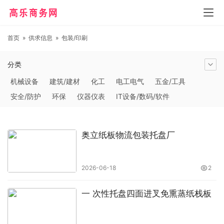
首页
»
供求信息
»
包装/印刷
分类
机械设备
建筑/建材
化工
电工电气
五金/工具
安全/防护
环保
仪器仪表
IT设备/数码/软件
农林牧副渔
交通运输
商务服务
冶金矿产
塑料
橡胶
食品饮料
电子元器件
医疗/护理
包装/印刷
奥立纸板物流包装托盘厂
汽摩及配件
日用百货
能源
加工
照明
通信产品
家用电器
美妆日化
运动户外
服装
传媒/广电
2026-06-18
2
工艺品/礼品
纺织/皮革
办公/文教
纸业
其他未分类
一 次性托盘四面进叉免熏蒸纸栈板