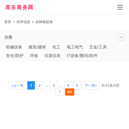
首页
»
供求信息
»
农林牧副渔
分类
机械设备
建筑/建材
化工
电工电气
五金/工具
安全/防护
环保
仪器仪表
IT设备/数码/软件
农林牧副渔
交通运输
商务服务
冶金矿产
塑料
橡胶
食品饮料
电子元器件
医疗/护理
包装/印刷
汽摩及配件
日用百货
能源
加工
照明
通信产品
«上一页
1
2
…
3
…
4
5
下一页»
共43条/5页
家用电器
美妆日化
运动户外
服装
传媒/广电
工艺品/礼品
纺织/皮革
办公/文教
纸业
其他未分类