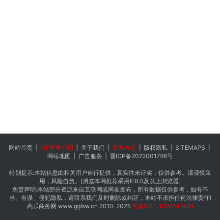
网站首页
|
VIP套餐介绍
|
关于我们
|
联系方式
|
版权隐私
|
SITEMAPS
|
网站地图
|
广告服务
|
晋ICP备2022001766号
特别提示:本站信息由相关用户自行提供，真实性未证实，仅供参考。请谨慎采
用，风险自负。[浏览本网推荐采用IE8.0及以上浏览器]
免责声明:本站部分资源来自互联网或网友发布，所有数据仅供参考，如有不
当、有误、侵犯隐私，请联系我们及时删除或纠正，本站不承担任何法律责任!
高乐商务网
www.gglsw.cn
2010-2025
客服QQ：1326547488