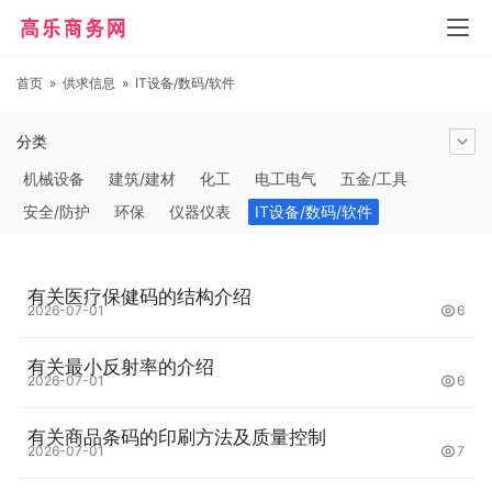
首页
»
供求信息
»
IT设备/数码/软件
分类
机械设备
建筑/建材
化工
电工电气
五金/工具
安全/防护
环保
仪器仪表
IT设备/数码/软件
农林牧副渔
交通运输
商务服务
冶金矿产
塑料
橡胶
食品饮料
电子元器件
医疗/护理
包装/印刷
有关医疗保健码的结构介绍
汽摩及配件
日用百货
能源
加工
照明
通信产品
2026-07-01
6
家用电器
美妆日化
运动户外
服装
传媒/广电
有关最小反射率的介绍
工艺品/礼品
纺织/皮革
办公/文教
纸业
其他未分类
2026-07-01
6
有关商品条码的印刷方法及质量控制
2026-07-01
7